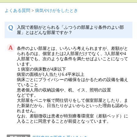
よくある質問
>
病気やけがをしたとき
入院で差額がとられる「ふつうの部屋より条件のよい部
屋」とはどんな部屋ですか？
条件のよい部屋とは、いろいろ考えられますが、差額がと
られるのは、個室または2人部屋だけでなく、3人部屋や4
人部屋でも、次のような条件を満たせばよいことになって
います。
１病室の病床数が4床以下
病室の面積が1人当たり6.4平米以上
病床ごとにプライバシーの確保をはかるための設備を備え
ていること
患者個人用の収納設備や、机、イス、照明の設置
などです。
大部屋をベニヤ板で間仕切りをして個室部屋としたり、ま
た新築だから、日当たりがよいからといった理由も認めら
れません。
なお、差額徴収は患者が特別療養環境室（差額ベッド）に
入ることに同意することが前提となっています。